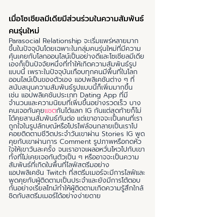
เมื่อโซเชียลมีเดียมีส่วนร่วมในความสัมพันธ์
คนรุ่นใหม่
Parasocial Relationship จะเริ่มแพร่หลายมาก
ขึ้นในปัจจุบันโดยเฉพาะในกลุ่มคนรุ่นใหม่ที่มีความ
คุ้นเคยกับโลกออนไลน์เป็นอย่างดีและโซเชียลมีเดีย
เองก็เป็นปัจจัยหนึ่งที่ทำให้เกิดความสัมพันธ์รูป
แบบนี้ เพราะในปัจจุบันเกือบทุกคนมีพื้นที่ในโลก
ออนไลน์เป็นของตัวเอง แอปพลิเคชันต่าง ๆ ที่
สนับสนุนความสัมพันธ์รูปแบบนี้ก็เพิ่มมากขึ้น 
เช่น แอปพลิเคชันประเภท Dating App ที่มี
จำนวนและความนิยมที่เพิ่มขึ้นอย่างรวดเร็ว บาง
คนเจอกันคุย
แชต
กันได้แลก IG กันแต่สุดท้ายก็ไม่
ได้คุยสานสัมพันธ์กันต่อ แต่เขาอาจจะเป็นคนที่เรา
ถูกใจในรูปลักษณ์หรือโปรไฟล์จนกลายเป็นเราไป
คอยติดตามชีวิตประจำวันเขาผ่าน Stories IG พูด
คุยกับเขาผ่านการ Comment รูปภาพหรือกดหัว
ใจให้เขาวันละครั้ง จนเราอาจเผลอหวั่นไหวไปกับเขา
ทั้งที่ไม่เคยเจอกันตัวเป็น ๆ หรืออาจจะเป็นความ
สัมพันธ์ที่เกิดในพื้นที่ไลฟ์สตรีมอย่าง
แอปพลิเคชัน Twitch ที่สตรีมเมอร์จะมีการไลฟ์และ
พูดคุยกับผู้ติดตามเป็นประจำและยังมีการโต้ตอบ
กันอย่างเรียลไทม์ทำให้ผู้ติดตามเกิดความรู้สึกใกล้
ชิดกับสตรีมเมอร์ได้อย่างง่ายดาย