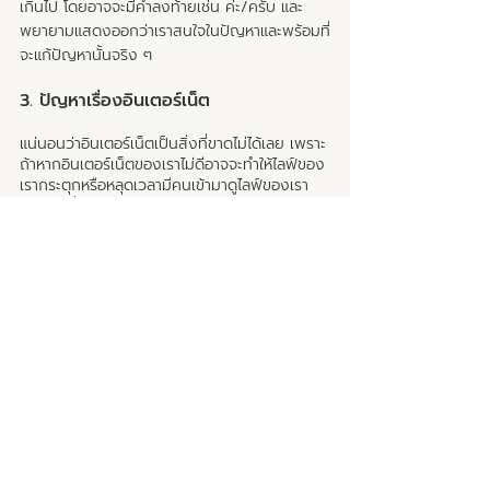
เกินไป โดยอาจจะมีคำลงท้ายเช่น ค่ะ/ครับ และ
พยายามแสดงออกว่าเราสนใจในปัญหาและพร้อมที่
จะแก้ปัญหานั้นจริง ๆ 
3. ปัญหาเรื่องอินเตอร์เน็ต 
แน่นอนว่าอินเตอร์เน็ตเป็นสิ่งที่ขาดไม่ได้เลย เพราะ
ถ้าหากอินเตอร์เน็ตของเราไม่ดีอาจจะทำให้ไลฟ์ของ
เรากระตุกหรือหลุดเวลามีคนเข้ามาดูไลฟ์ของเรา
เยอะ ๆ ซึ่งมันก็คงไม่ดีแน่ ๆ อาจทำให้ลูกค้าเกิด
ความรู้สึกรำคาญจนทำให้เราเสียโอกาสในการขาย
ของไป ดังนั้นเรามาทำความรู้จักแพ็กเกจอินเตอร์
เน็ตของเรากันก่อน โดยปกติแล้วความเร็วของ
อินเตอร์เน็ตที่เราใช้กันอยู่จะแบ่งเป็น 10/512, 
100/20, 100/40 เป็นต้น โดยเลขตัวหน้าคือค่า 
Download/Mbps ที่เป็นค่าในการดึงข้อมูลเพื่อ
แสดงผลให้เราเห็น ส่วนเลขตัวหลังคือค่า 
Upload/Kbps เป็นค่าที่ส่งข้อมูลออกไป เช่นการ
อัพโหลดรูปขึ้นเว็ปไซต์ หรือส่งคลิปต่าง ๆ ซึ่ง
ความเร็วแต่ละแพ็กเกจนี้จะขึ้นอยู่กับผู้ให้บริการใน
แต่ละค่ายด้วยเช่นกัน แต่แนะนำว่าความเร็วขั้นต่ำที่
ดีที่ทำให้ไลฟ์ของเราไม่กระตุกอยู่ที่ 20/5 และควร
ต้องเลือกแพ็กเกจที่เน้นการ Upload เยอะ ๆ 